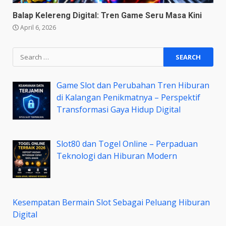
Balap Kelereng Digital: Tren Game Seru Masa Kini
April 6, 2026
Search
for:
Game Slot dan Perubahan Tren Hiburan
di Kalangan Penikmatnya – Perspektif
Transformasi Gaya Hidup Digital
Slot80 dan Togel Online – Perpaduan
Teknologi dan Hiburan Modern
Kesempatan Bermain Slot Sebagai Peluang Hiburan
Digital