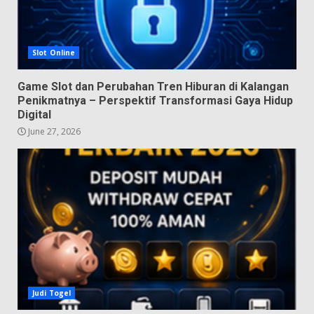
Slot Online
Game Slot dan Perubahan Tren Hiburan di Kalangan
Penikmatnya – Perspektif Transformasi Gaya Hidup
Digital
June 27, 2026
Judi Togel