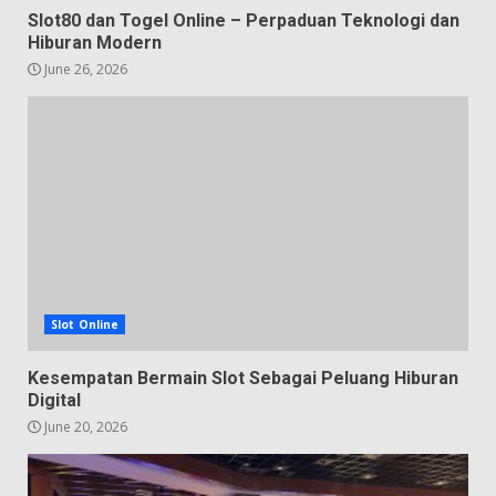
Slot80 dan Togel Online – Perpaduan Teknologi dan
Hiburan Modern
June 26, 2026
Slot Online
Kesempatan Bermain Slot Sebagai Peluang Hiburan
Digital
June 20, 2026