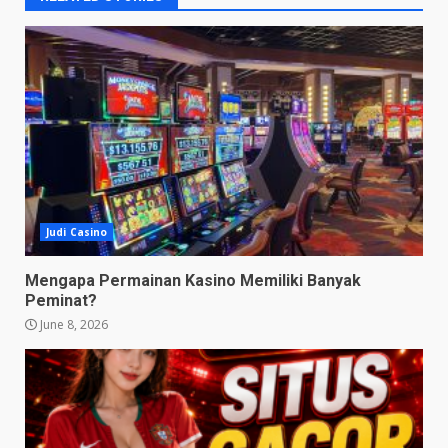
Judi Casino
Mengapa Permainan Kasino Memiliki Banyak
Peminat?
June 8, 2026