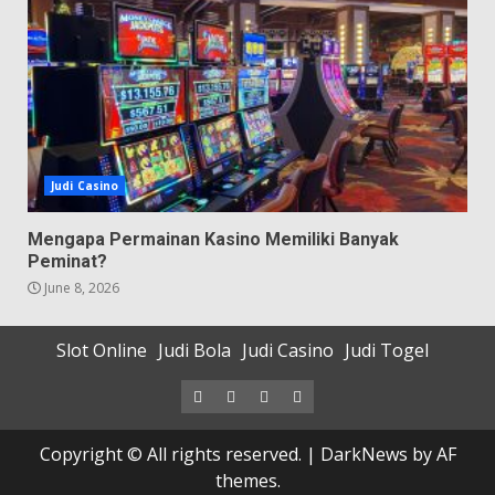
Judi Casino
Mengapa Permainan Kasino Memiliki Banyak
Peminat?
June 8, 2026
Slot Online
Judi Bola
Judi Casino
Judi Togel
Slot
Judi
Judi
Judi
Online
Bola
Casino
Togel
Copyright © All rights reserved.
|
DarkNews
by AF
themes.