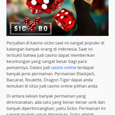
Perjudian di kasino sicbo saat ini sangat populer di
kalangan banyak orang di Indonesia. Saat ini
terbukti bahwa judi casino dapat memberikan
keuntungan yang sangat besar bagi para
pemainnya. Dalam judi
casino online
terdapat
banyak jenis permainan. Permainan Blackjack,
Baccarat, Roulette, Dragon Tiger dapat anda
temukan di situs judi casino online pilihan anda.
Di antara sekian banyak permainan yang
direncanakan, ada satu yang benar-benar unik dan
banyak diperbincangkan, yaitu Sicbo. Permainan ini
sangat mudah untuk dimainkan, Sicbo adalah