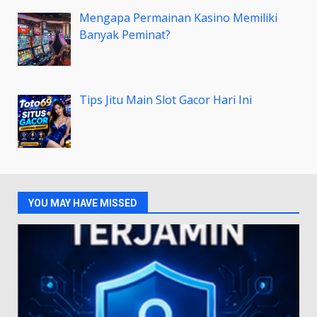
Mengapa Permainan Kasino Memiliki
Banyak Peminat?
Tips Jitu Main Slot Gacor Hari Ini
YOU MAY HAVE MISSED