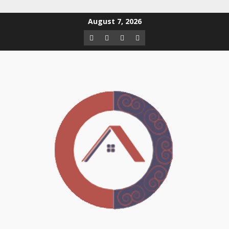
Skip
August 7, 2026
to
Slot
Judi
Judi
Judi
content
Online
Bola
Casino
Togel