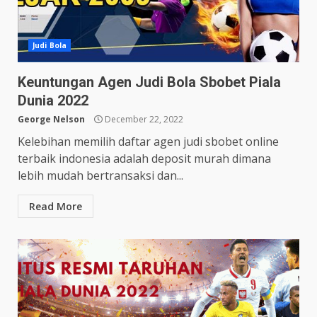
Judi Bola
Keuntungan Agen Judi Bola Sbobet Piala
Dunia 2022
George Nelson
December 22, 2022
Kelebihan memilih daftar agen judi sbobet online
terbaik indonesia adalah deposit murah dimana
lebih mudah bertransaksi dan...
Read More