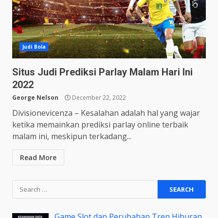
Judi Bola
Situs Judi Prediksi Parlay Malam Hari Ini
2022
George Nelson
December 22, 2022
Divisionevicenza – Kesalahan adalah hal yang wajar
ketika memainkan prediksi parlay online terbaik
malam ini, meskipun terkadang...
Read More
Search
for:
Game Slot dan Perubahan Tren Hiburan