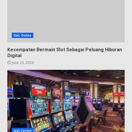
Slot Online
Kesempatan Bermain Slot Sebagai Peluang Hiburan
Digital
June 20, 2026
Judi Casino