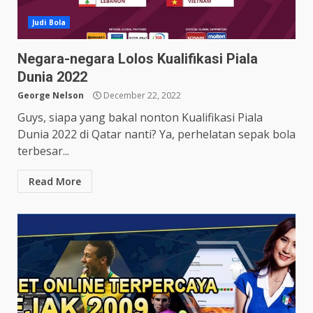
Judi Bola
Negara-negara Lolos Kualifikasi Piala
Dunia 2022
George Nelson
December 22, 2022
Guys, siapa yang bakal nonton Kualifikasi Piala
Dunia 2022 di Qatar nanti? Ya, perhelatan sepak bola
terbesar...
Read More