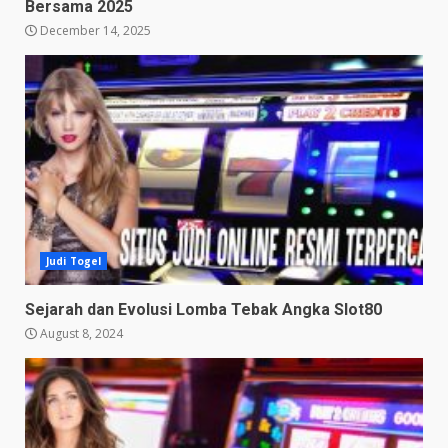
Bersama 2025
December 14, 2025
Judi Togel
Sejarah dan Evolusi Lomba Tebak Angka Slot80
August 8, 2024