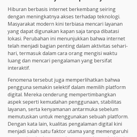
Hiburan berbasis internet berkembang seiring
dengan meningkatnya akses terhadap teknologi.
Masyarakat modern kini terbiasa mencari layanan
yang dapat digunakan kapan saja tanpa dibatasi
lokasi. Perubahan ini menunjukkan bahwa internet
telah menjadi bagian penting dalam aktivitas sehari-
hari, termasuk dalam cara orang mengisi waktu
luang dan mencari pengalaman yang bersifat
interaktif.
Fenomena tersebut juga memperlihatkan bahwa
pengguna semakin selektif dalam memilih platform
digital. Mereka cenderung mempertimbangkan
aspek seperti kemudahan penggunaan, stabilitas
layanan, serta kenyamanan antarmuka sebelum
memutuskan untuk menggunakan sebuah platform.
Dengan kata lain, kualitas pengalaman digital kini
menjadi salah satu faktor utama yang memengaruhi