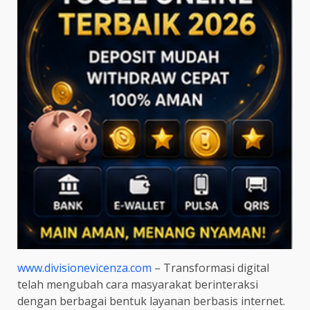
www.divisionevicenza.com
– Transformasi digital
telah mengubah cara masyarakat berinteraksi
dengan berbagai bentuk layanan berbasis internet.