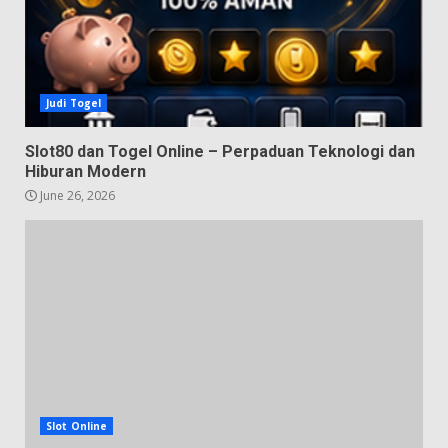
Judi Togel
Slot80 dan Togel Online – Perpaduan Teknologi dan
Hiburan Modern
June 26, 2026
Slot Online