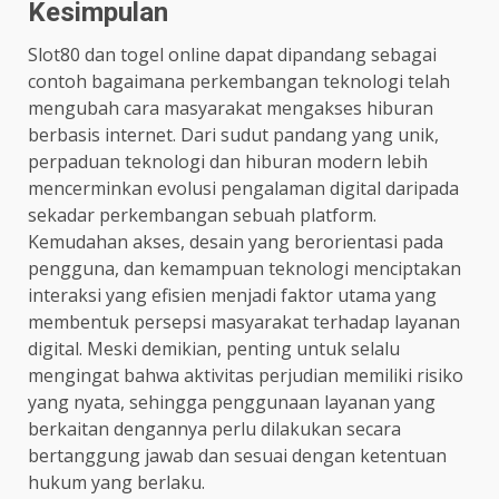
Kesimpulan
Slot80 dan togel online dapat dipandang sebagai
contoh bagaimana perkembangan teknologi telah
mengubah cara masyarakat mengakses hiburan
berbasis internet. Dari sudut pandang yang unik,
perpaduan teknologi dan hiburan modern lebih
mencerminkan evolusi pengalaman digital daripada
sekadar perkembangan sebuah platform.
Kemudahan akses, desain yang berorientasi pada
pengguna, dan kemampuan teknologi menciptakan
interaksi yang efisien menjadi faktor utama yang
membentuk persepsi masyarakat terhadap layanan
digital. Meski demikian, penting untuk selalu
mengingat bahwa aktivitas perjudian memiliki risiko
yang nyata, sehingga penggunaan layanan yang
berkaitan dengannya perlu dilakukan secara
bertanggung jawab dan sesuai dengan ketentuan
hukum yang berlaku.