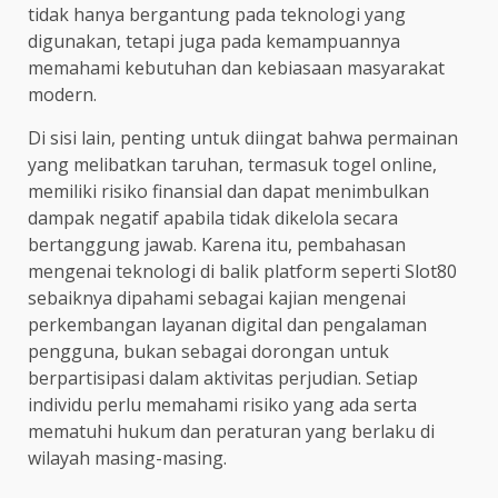
tidak hanya bergantung pada teknologi yang
digunakan, tetapi juga pada kemampuannya
memahami kebutuhan dan kebiasaan masyarakat
modern.
Di sisi lain, penting untuk diingat bahwa permainan
yang melibatkan taruhan, termasuk togel online,
memiliki risiko finansial dan dapat menimbulkan
dampak negatif apabila tidak dikelola secara
bertanggung jawab. Karena itu, pembahasan
mengenai teknologi di balik platform seperti Slot80
sebaiknya dipahami sebagai kajian mengenai
perkembangan layanan digital dan pengalaman
pengguna, bukan sebagai dorongan untuk
berpartisipasi dalam aktivitas perjudian. Setiap
individu perlu memahami risiko yang ada serta
mematuhi hukum dan peraturan yang berlaku di
wilayah masing-masing.